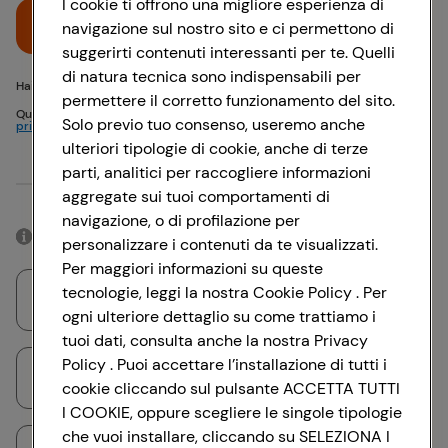
I cookie ti offrono una migliore esperienza di
Accedi
navigazione sul nostro sito e ci permettono di
suggerirti contenuti interessanti per te. Quelli
di natura tecnica sono indispensabili per
Hai problemi di accesso? {{recover-pwd}} o {{recover-email}}
permettere il corretto funzionamento del sito.
Questo sito è protetto da reCAPTCHA e si applicano
Politica sulla
Solo previo tuo consenso, useremo anche
privacy
e
Termini di servizio
Google
ulteriori tipologie di cookie, anche di terze
parti, analitici per raccogliere informazioni
Oppure
aggregate sui tuoi comportamenti di
navigazione, o di profilazione per
Accedendo con il tuo account social, rimarrai connesso per 12 ore.
personalizzare i contenuti da te visualizzati.
Per maggiori informazioni su queste
tecnologie, leggi la nostra Cookie Policy . Per
Accedi con Google
ogni ulteriore dettaglio su come trattiamo i
tuoi dati, consulta anche la nostra Privacy
Policy . Puoi accettare l’installazione di tutti i
Accedi con Facebook
cookie cliccando sul pulsante ACCETTA TUTTI
I COOKIE, oppure scegliere le singole tipologie
che vuoi installare, cliccando su SELEZIONA I