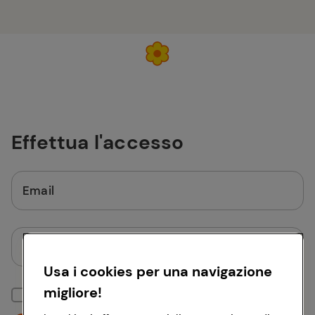
Effettua l'accesso
Email
Password
Usa i cookies per una navigazione
migliore!
Mantieni la sessione attiva