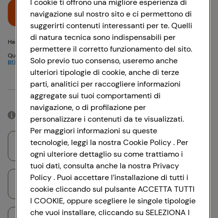
I cookie ti offrono una migliore esperienza di
Accedi
navigazione sul nostro sito e ci permettono di
suggerirti contenuti interessanti per te. Quelli
di natura tecnica sono indispensabili per
Hai problemi di accesso? {{recover-pwd}} o {{recover-email}}
permettere il corretto funzionamento del sito.
Questo sito è protetto da reCAPTCHA e si applicano
Politica sulla
Solo previo tuo consenso, useremo anche
privacy
e
Termini di servizio
Google
ulteriori tipologie di cookie, anche di terze
parti, analitici per raccogliere informazioni
Oppure
aggregate sui tuoi comportamenti di
navigazione, o di profilazione per
Accedendo con il tuo account social, rimarrai connesso per 12 ore.
personalizzare i contenuti da te visualizzati.
Per maggiori informazioni su queste
tecnologie, leggi la nostra Cookie Policy . Per
Accedi con Google
ogni ulteriore dettaglio su come trattiamo i
tuoi dati, consulta anche la nostra Privacy
Policy . Puoi accettare l’installazione di tutti i
Accedi con Facebook
cookie cliccando sul pulsante ACCETTA TUTTI
I COOKIE, oppure scegliere le singole tipologie
che vuoi installare, cliccando su SELEZIONA I