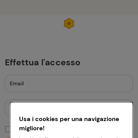
Effettua l'accesso
Email
Password
Usa i cookies per una navigazione
migliore!
Mantieni la sessione attiva