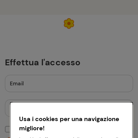
Effettua l'accesso
Email
Password
Usa i cookies per una navigazione
migliore!
Mantieni la sessione attiva