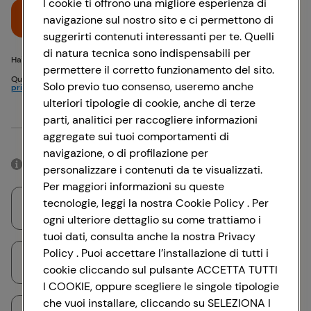
I cookie ti offrono una migliore esperienza di
Accedi
navigazione sul nostro sito e ci permettono di
suggerirti contenuti interessanti per te. Quelli
di natura tecnica sono indispensabili per
Hai problemi di accesso? {{recover-pwd}} o {{recover-email}}
permettere il corretto funzionamento del sito.
Questo sito è protetto da reCAPTCHA e si applicano
Politica sulla
Solo previo tuo consenso, useremo anche
privacy
e
Termini di servizio
Google
ulteriori tipologie di cookie, anche di terze
parti, analitici per raccogliere informazioni
Oppure
aggregate sui tuoi comportamenti di
navigazione, o di profilazione per
Accedendo con il tuo account social, rimarrai connesso per 12 ore.
personalizzare i contenuti da te visualizzati.
Per maggiori informazioni su queste
tecnologie, leggi la nostra Cookie Policy . Per
Accedi con Google
ogni ulteriore dettaglio su come trattiamo i
tuoi dati, consulta anche la nostra Privacy
Policy . Puoi accettare l’installazione di tutti i
Accedi con Facebook
cookie cliccando sul pulsante ACCETTA TUTTI
I COOKIE, oppure scegliere le singole tipologie
che vuoi installare, cliccando su SELEZIONA I