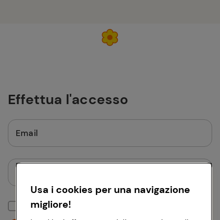
Effettua l'accesso
Email
Password
Usa i cookies per una navigazione
migliore!
Mantieni la sessione attiva