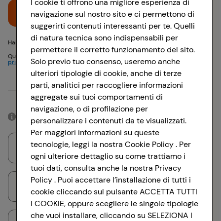
I cookie ti offrono una migliore esperienza di
Accedi
navigazione sul nostro sito e ci permettono di
suggerirti contenuti interessanti per te. Quelli
di natura tecnica sono indispensabili per
Hai problemi di accesso? {{recover-pwd}} o {{recover-email}}
permettere il corretto funzionamento del sito.
Questo sito è protetto da reCAPTCHA e si applicano
Politica sulla
Solo previo tuo consenso, useremo anche
privacy
e
Termini di servizio
Google
ulteriori tipologie di cookie, anche di terze
parti, analitici per raccogliere informazioni
Oppure
aggregate sui tuoi comportamenti di
navigazione, o di profilazione per
Accedendo con il tuo account social, rimarrai connesso per 12 ore.
personalizzare i contenuti da te visualizzati.
Per maggiori informazioni su queste
tecnologie, leggi la nostra Cookie Policy . Per
Accedi con Google
ogni ulteriore dettaglio su come trattiamo i
tuoi dati, consulta anche la nostra Privacy
Policy . Puoi accettare l’installazione di tutti i
Accedi con Facebook
cookie cliccando sul pulsante ACCETTA TUTTI
I COOKIE, oppure scegliere le singole tipologie
che vuoi installare, cliccando su SELEZIONA I