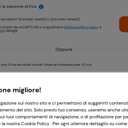
 la sessione attiva
i accesso? {{recover-pwd}} o {{recover-email}}
protetto da reCAPTCHA e si applicano
Politica sulla privacy
e
izio
Google
Oppure
on il tuo account social, rimarrai connesso per 12 ore.
Accedi con Google
one migliore!
igazione sul nostro sito e ci permettono di suggerirti contenut
Accedi con Facebook
amento del sito. Solo previo tuo consenso, useremo anche ulteri
ui tuoi comportamenti di navigazione, o di profilazione per per
la nostra Cookie Policy . Per ogni ulteriore dettaglio su come 