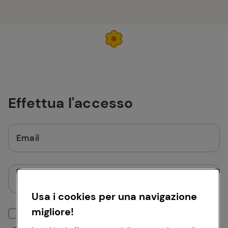
Effettua l'accesso
Email
Password
Usa i cookies per una navigazione
migliore!
Mantieni la sessione attiva