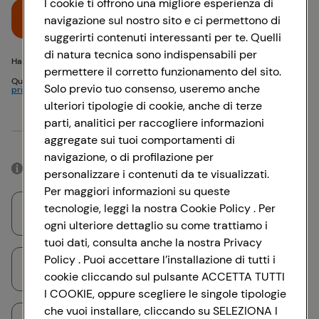
I cookie ti offrono una migliore esperienza di
Accedi
navigazione sul nostro sito e ci permettono di
suggerirti contenuti interessanti per te. Quelli
di natura tecnica sono indispensabili per
Hai problemi di accesso? {{recover-pwd}} o {{recover-email}}
permettere il corretto funzionamento del sito.
Questo sito è protetto da reCAPTCHA e si applicano
Politica sulla
Solo previo tuo consenso, useremo anche
privacy
e
Termini di servizio
Google
ulteriori tipologie di cookie, anche di terze
parti, analitici per raccogliere informazioni
Oppure
aggregate sui tuoi comportamenti di
navigazione, o di profilazione per
Accedendo con il tuo account social, rimarrai connesso per 12 ore.
personalizzare i contenuti da te visualizzati.
Per maggiori informazioni su queste
tecnologie, leggi la nostra Cookie Policy . Per
Accedi con Google
ogni ulteriore dettaglio su come trattiamo i
tuoi dati, consulta anche la nostra Privacy
Policy . Puoi accettare l’installazione di tutti i
Accedi con Facebook
cookie cliccando sul pulsante ACCETTA TUTTI
I COOKIE, oppure scegliere le singole tipologie
che vuoi installare, cliccando su SELEZIONA I