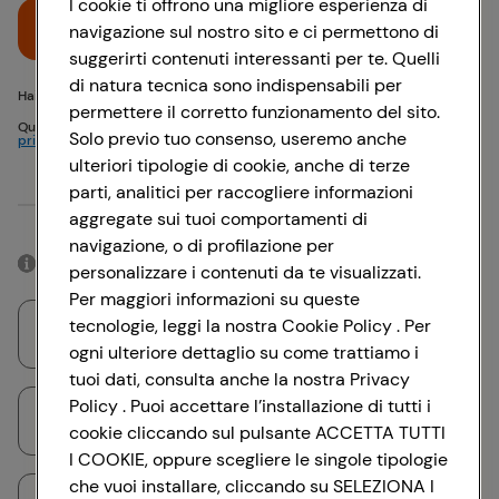
I cookie ti offrono una migliore esperienza di
Accedi
navigazione sul nostro sito e ci permettono di
suggerirti contenuti interessanti per te. Quelli
di natura tecnica sono indispensabili per
Hai problemi di accesso? {{recover-pwd}} o {{recover-email}}
permettere il corretto funzionamento del sito.
Questo sito è protetto da reCAPTCHA e si applicano
Politica sulla
Solo previo tuo consenso, useremo anche
privacy
e
Termini di servizio
Google
ulteriori tipologie di cookie, anche di terze
parti, analitici per raccogliere informazioni
Oppure
aggregate sui tuoi comportamenti di
navigazione, o di profilazione per
Accedendo con il tuo account social, rimarrai connesso per 12 ore.
personalizzare i contenuti da te visualizzati.
Per maggiori informazioni su queste
tecnologie, leggi la nostra Cookie Policy . Per
Accedi con Google
ogni ulteriore dettaglio su come trattiamo i
tuoi dati, consulta anche la nostra Privacy
Policy . Puoi accettare l’installazione di tutti i
Accedi con Facebook
cookie cliccando sul pulsante ACCETTA TUTTI
I COOKIE, oppure scegliere le singole tipologie
che vuoi installare, cliccando su SELEZIONA I