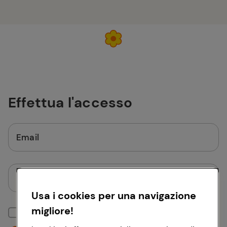
Effettua l'accesso
Email
Password
Usa i cookies per una navigazione
migliore!
Mantieni la sessione attiva