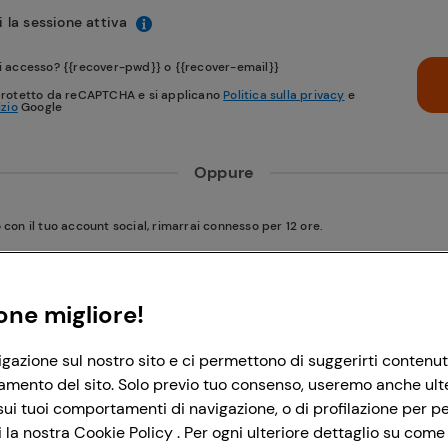
 la sessione attiva
i accesso? {{recover-pwd}} o {{recover-email}}
protetto da reCAPTCHA e si applicano
Politica sulla privacy
e
izio
Google
Oppure
on il tuo account social, rimarrai connesso per 12 ore.
Accedi con Google
one migliore!
igazione sul nostro sito e ci permettono di suggerirti contenut
Accedi con Facebook
amento del sito. Solo previo tuo consenso, useremo anche ulteri
ui tuoi comportamenti di navigazione, o di profilazione per per
la nostra Cookie Policy . Per ogni ulteriore dettaglio su come 