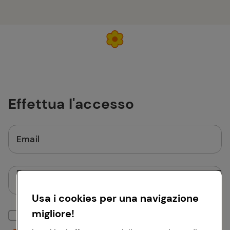
Effettua l'accesso
Email
Password
Usa i cookies per una navigazione
migliore!
Mantieni la sessione attiva