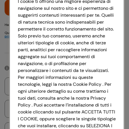
I cookie ti offrono una migliore esperienza di
Accedi
navigazione sul nostro sito e ci permettono di
suggerirti contenuti interessanti per te. Quelli
di natura tecnica sono indispensabili per
Hai problemi di accesso? {{recover-pwd}} o {{recover-email}}
permettere il corretto funzionamento del sito.
Questo sito è protetto da reCAPTCHA e si applicano
Politica sulla
Solo previo tuo consenso, useremo anche
privacy
e
Termini di servizio
Google
ulteriori tipologie di cookie, anche di terze
parti, analitici per raccogliere informazioni
Oppure
aggregate sui tuoi comportamenti di
navigazione, o di profilazione per
Accedendo con il tuo account social, rimarrai connesso per 12 ore.
personalizzare i contenuti da te visualizzati.
Per maggiori informazioni su queste
tecnologie, leggi la nostra Cookie Policy . Per
Accedi con Google
ogni ulteriore dettaglio su come trattiamo i
tuoi dati, consulta anche la nostra Privacy
Policy . Puoi accettare l’installazione di tutti i
Accedi con Facebook
cookie cliccando sul pulsante ACCETTA TUTTI
I COOKIE, oppure scegliere le singole tipologie
che vuoi installare, cliccando su SELEZIONA I