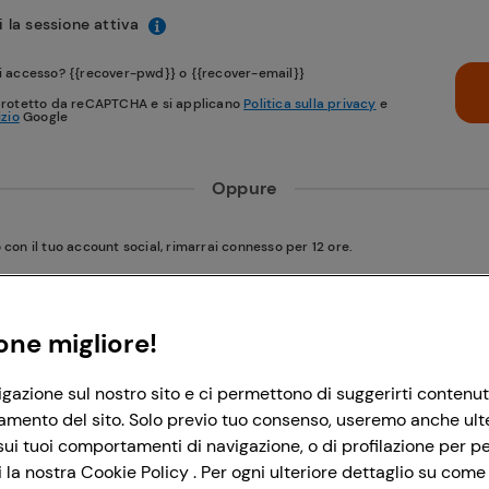
 la sessione attiva
i accesso? {{recover-pwd}} o {{recover-email}}
protetto da reCAPTCHA e si applicano
Politica sulla privacy
e
izio
Google
Oppure
on il tuo account social, rimarrai connesso per 12 ore.
Accedi con Google
one migliore!
igazione sul nostro sito e ci permettono di suggerirti contenut
Accedi con Facebook
amento del sito. Solo previo tuo consenso, useremo anche ulteri
ui tuoi comportamenti di navigazione, o di profilazione per per
la nostra Cookie Policy . Per ogni ulteriore dettaglio su come 