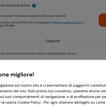
 la sessione attiva
i accesso? {{recover-pwd}} o {{recover-email}}
protetto da reCAPTCHA e si applicano
Politica sulla privacy
e
izio
Google
Oppure
on il tuo account social, rimarrai connesso per 12 ore.
Accedi con Google
one migliore!
igazione sul nostro sito e ci permettono di suggerirti contenut
Accedi con Facebook
amento del sito. Solo previo tuo consenso, useremo anche ulteri
ui tuoi comportamenti di navigazione, o di profilazione per per
la nostra Cookie Policy . Per ogni ulteriore dettaglio su come 