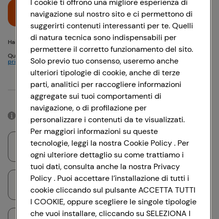
I cookie ti offrono una migliore esperienza di
Accedi
navigazione sul nostro sito e ci permettono di
suggerirti contenuti interessanti per te. Quelli
di natura tecnica sono indispensabili per
Hai problemi di accesso? {{recover-pwd}} o {{recover-email}}
permettere il corretto funzionamento del sito.
Questo sito è protetto da reCAPTCHA e si applicano
Politica sulla
Solo previo tuo consenso, useremo anche
privacy
e
Termini di servizio
Google
ulteriori tipologie di cookie, anche di terze
parti, analitici per raccogliere informazioni
Oppure
aggregate sui tuoi comportamenti di
navigazione, o di profilazione per
Accedendo con il tuo account social, rimarrai connesso per 12 ore.
personalizzare i contenuti da te visualizzati.
Per maggiori informazioni su queste
tecnologie, leggi la nostra Cookie Policy . Per
Accedi con Google
ogni ulteriore dettaglio su come trattiamo i
tuoi dati, consulta anche la nostra Privacy
Policy . Puoi accettare l’installazione di tutti i
Accedi con Facebook
cookie cliccando sul pulsante ACCETTA TUTTI
I COOKIE, oppure scegliere le singole tipologie
che vuoi installare, cliccando su SELEZIONA I