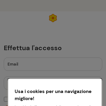
Effettua l'accesso
Email
Password
Usa i cookies per una navigazione
migliore!
Mantieni la sessione attiva