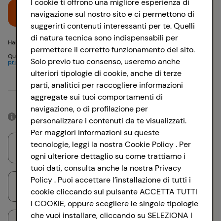
I cookie ti offrono una migliore esperienza di
Accedi
navigazione sul nostro sito e ci permettono di
suggerirti contenuti interessanti per te. Quelli
di natura tecnica sono indispensabili per
Hai problemi di accesso? {{recover-pwd}} o {{recover-email}}
permettere il corretto funzionamento del sito.
Questo sito è protetto da reCAPTCHA e si applicano
Politica sulla
Solo previo tuo consenso, useremo anche
privacy
e
Termini di servizio
Google
ulteriori tipologie di cookie, anche di terze
parti, analitici per raccogliere informazioni
Oppure
aggregate sui tuoi comportamenti di
navigazione, o di profilazione per
Accedendo con il tuo account social, rimarrai connesso per 12 ore.
personalizzare i contenuti da te visualizzati.
Per maggiori informazioni su queste
tecnologie, leggi la nostra Cookie Policy . Per
Accedi con Google
ogni ulteriore dettaglio su come trattiamo i
tuoi dati, consulta anche la nostra Privacy
Policy . Puoi accettare l’installazione di tutti i
Accedi con Facebook
cookie cliccando sul pulsante ACCETTA TUTTI
I COOKIE, oppure scegliere le singole tipologie
che vuoi installare, cliccando su SELEZIONA I