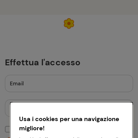
Effettua l'accesso
Email
Password
Usa i cookies per una navigazione
migliore!
Mantieni la sessione attiva