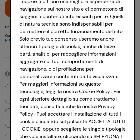
I cookie ti offrono una migliore esperienza di
Accedi
navigazione sul nostro sito e ci permettono di
suggerirti contenuti interessanti per te. Quelli
di natura tecnica sono indispensabili per
Hai problemi di accesso? {{recover-pwd}} o {{recover-email}}
permettere il corretto funzionamento del sito.
Questo sito è protetto da reCAPTCHA e si applicano
Politica sulla
Solo previo tuo consenso, useremo anche
privacy
e
Termini di servizio
Google
ulteriori tipologie di cookie, anche di terze
parti, analitici per raccogliere informazioni
Oppure
aggregate sui tuoi comportamenti di
navigazione, o di profilazione per
Accedendo con il tuo account social, rimarrai connesso per 12 ore.
personalizzare i contenuti da te visualizzati.
Per maggiori informazioni su queste
tecnologie, leggi la nostra Cookie Policy . Per
Accedi con Google
ogni ulteriore dettaglio su come trattiamo i
tuoi dati, consulta anche la nostra Privacy
Policy . Puoi accettare l’installazione di tutti i
Accedi con Facebook
cookie cliccando sul pulsante ACCETTA TUTTI
I COOKIE, oppure scegliere le singole tipologie
che vuoi installare, cliccando su SELEZIONA I