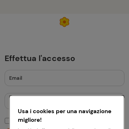
Effettua l'accesso
Email
Password
Usa i cookies per una navigazione
migliore!
Mantieni la sessione attiva