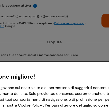
 la sessione attiva
i accesso? {{recover-pwd}} o {{recover-email}}
protetto da reCAPTCHA e si applicano
Politica sulla privacy
e
izio
Google
Oppure
on il tuo account social, rimarrai connesso per 12 ore.
Accedi con Google
one migliore!
igazione sul nostro sito e ci permettono di suggerirti contenut
Accedi con Facebook
amento del sito. Solo previo tuo consenso, useremo anche ulteri
ui tuoi comportamenti di navigazione, o di profilazione per per
la nostra Cookie Policy . Per ogni ulteriore dettaglio su come 