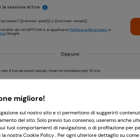
 la sessione attiva
i accesso? {{recover-pwd}} o {{recover-email}}
protetto da reCAPTCHA e si applicano
Politica sulla privacy
e
izio
Google
Oppure
on il tuo account social, rimarrai connesso per 12 ore.
Accedi con Google
one migliore!
igazione sul nostro sito e ci permettono di suggerirti contenut
Accedi con Facebook
amento del sito. Solo previo tuo consenso, useremo anche ulteri
ui tuoi comportamenti di navigazione, o di profilazione per per
la nostra Cookie Policy . Per ogni ulteriore dettaglio su come 