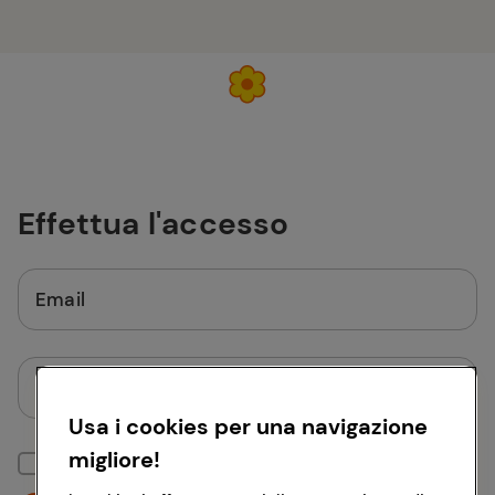
Effettua l'accesso
Email
Password
Usa i cookies per una navigazione
migliore!
Mantieni la sessione attiva