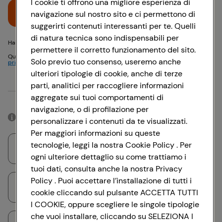
I cookie ti offrono una migliore esperienza di
Accedi
navigazione sul nostro sito e ci permettono di
suggerirti contenuti interessanti per te. Quelli
di natura tecnica sono indispensabili per
Hai problemi di accesso? {{recover-pwd}} o {{recover-email}}
permettere il corretto funzionamento del sito.
Questo sito è protetto da reCAPTCHA e si applicano
Politica sulla
Solo previo tuo consenso, useremo anche
privacy
e
Termini di servizio
Google
ulteriori tipologie di cookie, anche di terze
parti, analitici per raccogliere informazioni
Oppure
aggregate sui tuoi comportamenti di
navigazione, o di profilazione per
Accedendo con il tuo account social, rimarrai connesso per 12 ore.
personalizzare i contenuti da te visualizzati.
Per maggiori informazioni su queste
tecnologie, leggi la nostra Cookie Policy . Per
Accedi con Google
ogni ulteriore dettaglio su come trattiamo i
tuoi dati, consulta anche la nostra Privacy
Policy . Puoi accettare l’installazione di tutti i
Accedi con Facebook
cookie cliccando sul pulsante ACCETTA TUTTI
I COOKIE, oppure scegliere le singole tipologie
che vuoi installare, cliccando su SELEZIONA I