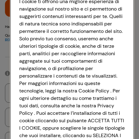
I cookie ti offrono una migliore esperienza di
Accedi
navigazione sul nostro sito e ci permettono di
suggerirti contenuti interessanti per te. Quelli
di natura tecnica sono indispensabili per
Hai problemi di accesso? {{recover-pwd}} o {{recover-email}}
permettere il corretto funzionamento del sito.
Questo sito è protetto da reCAPTCHA e si applicano
Politica sulla
Solo previo tuo consenso, useremo anche
privacy
e
Termini di servizio
Google
ulteriori tipologie di cookie, anche di terze
parti, analitici per raccogliere informazioni
Oppure
aggregate sui tuoi comportamenti di
navigazione, o di profilazione per
Accedendo con il tuo account social, rimarrai connesso per 12 ore.
personalizzare i contenuti da te visualizzati.
Per maggiori informazioni su queste
tecnologie, leggi la nostra Cookie Policy . Per
Accedi con Google
ogni ulteriore dettaglio su come trattiamo i
tuoi dati, consulta anche la nostra Privacy
Policy . Puoi accettare l’installazione di tutti i
Accedi con Facebook
cookie cliccando sul pulsante ACCETTA TUTTI
I COOKIE, oppure scegliere le singole tipologie
che vuoi installare, cliccando su SELEZIONA I