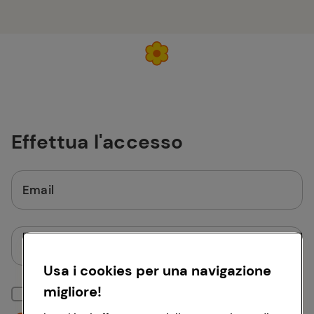
Effettua l'accesso
Email
Password
Usa i cookies per una navigazione
migliore!
Mantieni la sessione attiva