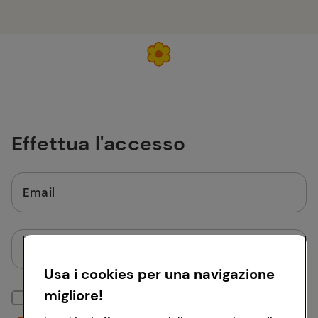
Effettua l'accesso
Email
Password
Usa i cookies per una navigazione
migliore!
Mantieni la sessione attiva