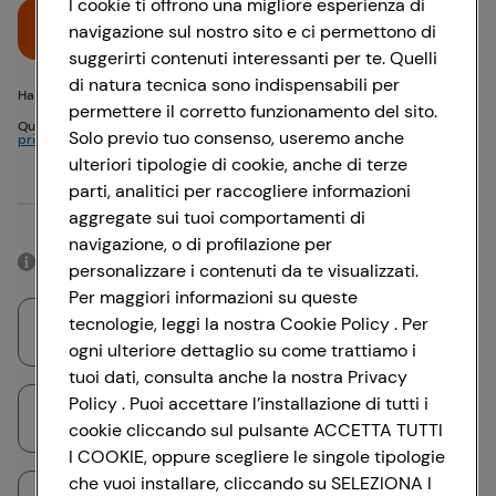
I cookie ti offrono una migliore esperienza di
Accedi
navigazione sul nostro sito e ci permettono di
suggerirti contenuti interessanti per te. Quelli
di natura tecnica sono indispensabili per
Hai problemi di accesso? {{recover-pwd}} o {{recover-email}}
permettere il corretto funzionamento del sito.
Questo sito è protetto da reCAPTCHA e si applicano
Politica sulla
Solo previo tuo consenso, useremo anche
privacy
e
Termini di servizio
Google
ulteriori tipologie di cookie, anche di terze
parti, analitici per raccogliere informazioni
Oppure
aggregate sui tuoi comportamenti di
navigazione, o di profilazione per
Accedendo con il tuo account social, rimarrai connesso per 12 ore.
personalizzare i contenuti da te visualizzati.
Per maggiori informazioni su queste
tecnologie, leggi la nostra Cookie Policy . Per
Accedi con Google
ogni ulteriore dettaglio su come trattiamo i
tuoi dati, consulta anche la nostra Privacy
Policy . Puoi accettare l’installazione di tutti i
Accedi con Facebook
cookie cliccando sul pulsante ACCETTA TUTTI
I COOKIE, oppure scegliere le singole tipologie
che vuoi installare, cliccando su SELEZIONA I