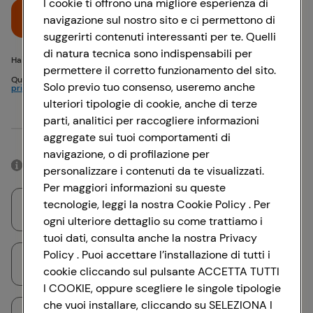
I cookie ti offrono una migliore esperienza di
Accedi
navigazione sul nostro sito e ci permettono di
suggerirti contenuti interessanti per te. Quelli
di natura tecnica sono indispensabili per
Hai problemi di accesso? {{recover-pwd}} o {{recover-email}}
permettere il corretto funzionamento del sito.
Questo sito è protetto da reCAPTCHA e si applicano
Politica sulla
Solo previo tuo consenso, useremo anche
privacy
e
Termini di servizio
Google
ulteriori tipologie di cookie, anche di terze
parti, analitici per raccogliere informazioni
Oppure
aggregate sui tuoi comportamenti di
navigazione, o di profilazione per
Accedendo con il tuo account social, rimarrai connesso per 12 ore.
personalizzare i contenuti da te visualizzati.
Per maggiori informazioni su queste
tecnologie, leggi la nostra Cookie Policy . Per
Accedi con Google
ogni ulteriore dettaglio su come trattiamo i
tuoi dati, consulta anche la nostra Privacy
Policy . Puoi accettare l’installazione di tutti i
Accedi con Facebook
cookie cliccando sul pulsante ACCETTA TUTTI
I COOKIE, oppure scegliere le singole tipologie
che vuoi installare, cliccando su SELEZIONA I