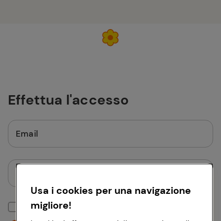
Effettua l'accesso
Email
Password
Usa i cookies per una navigazione
migliore!
Mantieni la sessione attiva