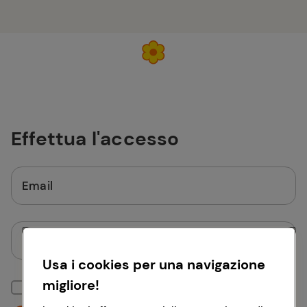
Effettua l'accesso
Email
Password
Usa i cookies per una navigazione
migliore!
Mantieni la sessione attiva