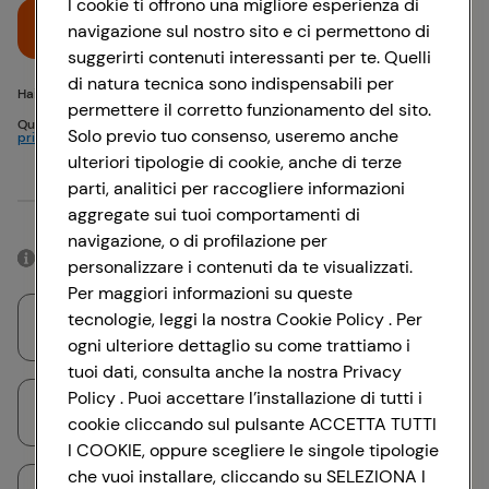
I cookie ti offrono una migliore esperienza di
Accedi
navigazione sul nostro sito e ci permettono di
suggerirti contenuti interessanti per te. Quelli
di natura tecnica sono indispensabili per
Hai problemi di accesso? {{recover-pwd}} o {{recover-email}}
permettere il corretto funzionamento del sito.
Questo sito è protetto da reCAPTCHA e si applicano
Politica sulla
Solo previo tuo consenso, useremo anche
privacy
e
Termini di servizio
Google
ulteriori tipologie di cookie, anche di terze
parti, analitici per raccogliere informazioni
Oppure
aggregate sui tuoi comportamenti di
navigazione, o di profilazione per
Accedendo con il tuo account social, rimarrai connesso per 12 ore.
personalizzare i contenuti da te visualizzati.
Per maggiori informazioni su queste
tecnologie, leggi la nostra Cookie Policy . Per
Accedi con Google
ogni ulteriore dettaglio su come trattiamo i
tuoi dati, consulta anche la nostra Privacy
Policy . Puoi accettare l’installazione di tutti i
Accedi con Facebook
cookie cliccando sul pulsante ACCETTA TUTTI
I COOKIE, oppure scegliere le singole tipologie
che vuoi installare, cliccando su SELEZIONA I