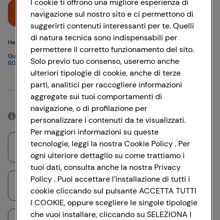
I cookie ti offrono una migliore esperienza di
Accedi
navigazione sul nostro sito e ci permettono di
suggerirti contenuti interessanti per te. Quelli
di natura tecnica sono indispensabili per
Hai problemi di accesso? {{recover-pwd}} o {{recover-email}}
permettere il corretto funzionamento del sito.
Questo sito è protetto da reCAPTCHA e si applicano
Politica sulla
Solo previo tuo consenso, useremo anche
privacy
e
Termini di servizio
Google
ulteriori tipologie di cookie, anche di terze
parti, analitici per raccogliere informazioni
Oppure
aggregate sui tuoi comportamenti di
navigazione, o di profilazione per
Accedendo con il tuo account social, rimarrai connesso per 12 ore.
personalizzare i contenuti da te visualizzati.
Per maggiori informazioni su queste
tecnologie, leggi la nostra Cookie Policy . Per
Accedi con Google
ogni ulteriore dettaglio su come trattiamo i
tuoi dati, consulta anche la nostra Privacy
Policy . Puoi accettare l’installazione di tutti i
Accedi con Facebook
cookie cliccando sul pulsante ACCETTA TUTTI
I COOKIE, oppure scegliere le singole tipologie
che vuoi installare, cliccando su SELEZIONA I