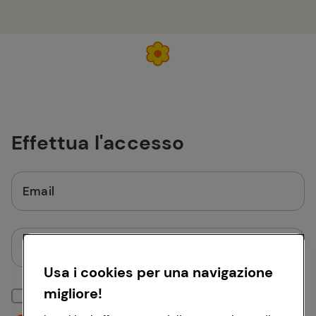
Effettua l'accesso
Email
Password
Usa i cookies per una navigazione
migliore!
Mantieni la sessione attiva