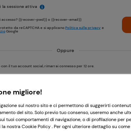
 la sessione attiva
i accesso? {{recover-pwd}} o {{recover-email}}
protetto da reCAPTCHA e si applicano
Politica sulla privacy
e
izio
Google
Oppure
on il tuo account social, rimarrai connesso per 12 ore.
Accedi con Google
one migliore!
igazione sul nostro sito e ci permettono di suggerirti contenut
Accedi con Facebook
amento del sito. Solo previo tuo consenso, useremo anche ulteri
ui tuoi comportamenti di navigazione, o di profilazione per per
la nostra Cookie Policy . Per ogni ulteriore dettaglio su come 