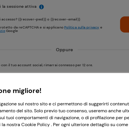
 la sessione attiva
i accesso? {{recover-pwd}} o {{recover-email}}
protetto da reCAPTCHA e si applicano
Politica sulla privacy
e
izio
Google
Oppure
on il tuo account social, rimarrai connesso per 12 ore.
Accedi con Google
one migliore!
igazione sul nostro sito e ci permettono di suggerirti contenut
Accedi con Facebook
amento del sito. Solo previo tuo consenso, useremo anche ulteri
ui tuoi comportamenti di navigazione, o di profilazione per per
la nostra Cookie Policy . Per ogni ulteriore dettaglio su come 