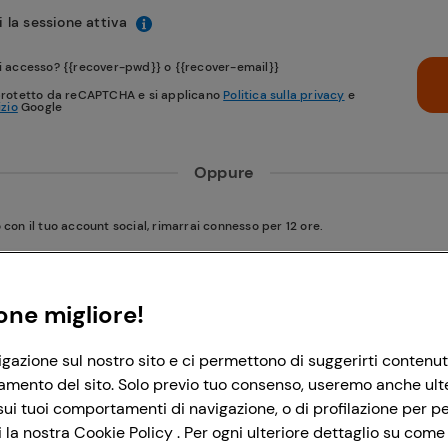
 la sessione attiva
i accesso? {{recover-pwd}} o {{recover-email}}
protetto da reCAPTCHA e si applicano
Politica sulla privacy
e
izio
Google
Oppure
on il tuo account social, rimarrai connesso per 12 ore.
Accedi con Google
one migliore!
igazione sul nostro sito e ci permettono di suggerirti contenut
Accedi con Facebook
amento del sito. Solo previo tuo consenso, useremo anche ulteri
ui tuoi comportamenti di navigazione, o di profilazione per per
la nostra Cookie Policy . Per ogni ulteriore dettaglio su come 