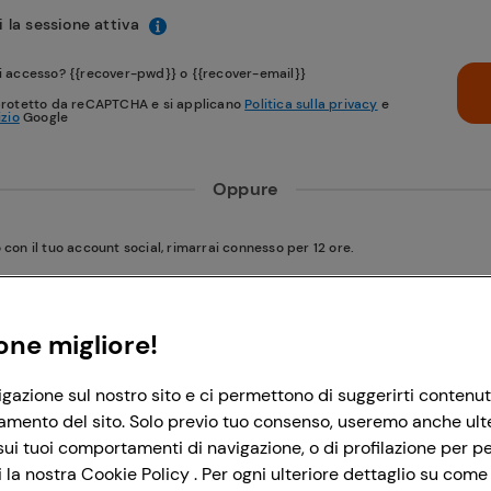
 la sessione attiva
i accesso? {{recover-pwd}} o {{recover-email}}
protetto da reCAPTCHA e si applicano
Politica sulla privacy
e
izio
Google
Oppure
on il tuo account social, rimarrai connesso per 12 ore.
Accedi con Google
one migliore!
igazione sul nostro sito e ci permettono di suggerirti contenut
Accedi con Facebook
amento del sito. Solo previo tuo consenso, useremo anche ulteri
ui tuoi comportamenti di navigazione, o di profilazione per per
la nostra Cookie Policy . Per ogni ulteriore dettaglio su come 