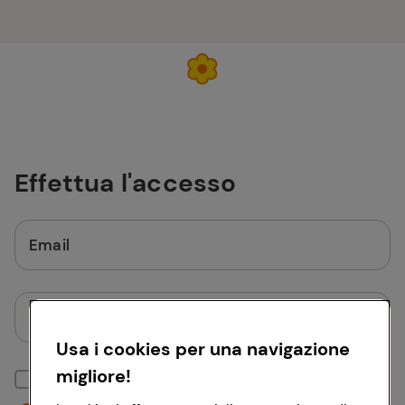
Effettua l'accesso
Email
Password
Usa i cookies per una navigazione
migliore!
Mantieni la sessione attiva