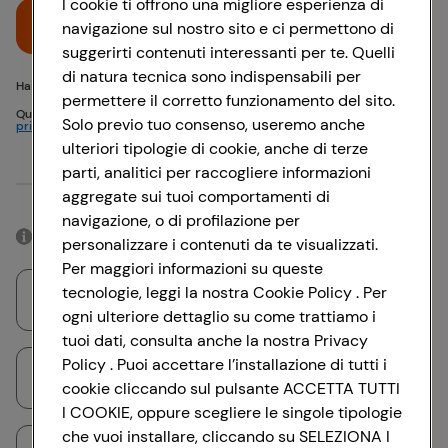
I cookie ti offrono una migliore esperienza di
Accedi
navigazione sul nostro sito e ci permettono di
suggerirti contenuti interessanti per te. Quelli
di natura tecnica sono indispensabili per
Hai problemi di accesso? {{recover-pwd}} o {{recover-email}}
permettere il corretto funzionamento del sito.
Questo sito è protetto da reCAPTCHA e si applicano
Politica sulla
Solo previo tuo consenso, useremo anche
privacy
e
Termini di servizio
Google
ulteriori tipologie di cookie, anche di terze
parti, analitici per raccogliere informazioni
Oppure
aggregate sui tuoi comportamenti di
navigazione, o di profilazione per
Accedendo con il tuo account social, rimarrai connesso per 12 ore.
personalizzare i contenuti da te visualizzati.
Per maggiori informazioni su queste
tecnologie, leggi la nostra Cookie Policy . Per
Accedi con Google
ogni ulteriore dettaglio su come trattiamo i
tuoi dati, consulta anche la nostra Privacy
Policy . Puoi accettare l’installazione di tutti i
Accedi con Facebook
cookie cliccando sul pulsante ACCETTA TUTTI
I COOKIE, oppure scegliere le singole tipologie
che vuoi installare, cliccando su SELEZIONA I