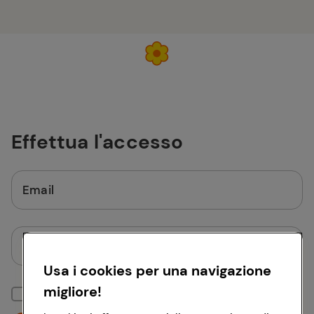
Effettua l'accesso
Email
Password
Usa i cookies per una navigazione
migliore!
Mantieni la sessione attiva