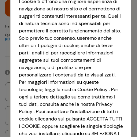
I cookie ti offrono una migliore esperienza di
Accedi
navigazione sul nostro sito e ci permettono di
suggerirti contenuti interessanti per te. Quelli
di natura tecnica sono indispensabili per
Hai problemi di accesso? {{recover-pwd}} o {{recover-email}}
permettere il corretto funzionamento del sito.
Questo sito è protetto da reCAPTCHA e si applicano
Politica sulla
Solo previo tuo consenso, useremo anche
privacy
e
Termini di servizio
Google
ulteriori tipologie di cookie, anche di terze
parti, analitici per raccogliere informazioni
Oppure
aggregate sui tuoi comportamenti di
navigazione, o di profilazione per
Accedendo con il tuo account social, rimarrai connesso per 12 ore.
personalizzare i contenuti da te visualizzati.
Per maggiori informazioni su queste
tecnologie, leggi la nostra Cookie Policy . Per
Accedi con Google
ogni ulteriore dettaglio su come trattiamo i
tuoi dati, consulta anche la nostra Privacy
Policy . Puoi accettare l’installazione di tutti i
Accedi con Facebook
cookie cliccando sul pulsante ACCETTA TUTTI
I COOKIE, oppure scegliere le singole tipologie
che vuoi installare, cliccando su SELEZIONA I