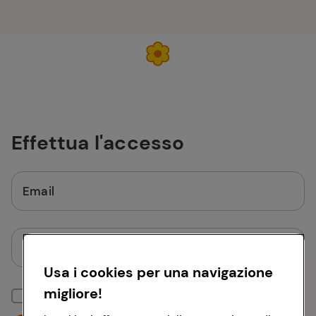
Effettua l'accesso
Email
Password
Usa i cookies per una navigazione
migliore!
Mantieni la sessione attiva