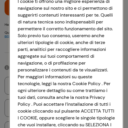
I cookie ti offrono una migliore esperienza di
Accedi
navigazione sul nostro sito e ci permettono di
suggerirti contenuti interessanti per te. Quelli
di natura tecnica sono indispensabili per
Hai problemi di accesso? {{recover-pwd}} o {{recover-email}}
permettere il corretto funzionamento del sito.
Questo sito è protetto da reCAPTCHA e si applicano
Politica sulla
Solo previo tuo consenso, useremo anche
privacy
e
Termini di servizio
Google
ulteriori tipologie di cookie, anche di terze
parti, analitici per raccogliere informazioni
Oppure
aggregate sui tuoi comportamenti di
navigazione, o di profilazione per
Accedendo con il tuo account social, rimarrai connesso per 12 ore.
personalizzare i contenuti da te visualizzati.
Per maggiori informazioni su queste
tecnologie, leggi la nostra Cookie Policy . Per
Accedi con Google
ogni ulteriore dettaglio su come trattiamo i
tuoi dati, consulta anche la nostra Privacy
Policy . Puoi accettare l’installazione di tutti i
Accedi con Facebook
cookie cliccando sul pulsante ACCETTA TUTTI
I COOKIE, oppure scegliere le singole tipologie
che vuoi installare, cliccando su SELEZIONA I