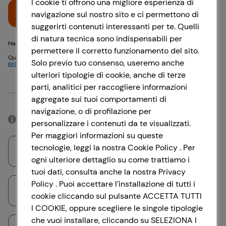
I cookie ti offrono una migliore esperienza di
Accedi
navigazione sul nostro sito e ci permettono di
suggerirti contenuti interessanti per te. Quelli
di natura tecnica sono indispensabili per
Hai problemi di accesso? {{recover-pwd}} o {{recover-email}}
permettere il corretto funzionamento del sito.
Questo sito è protetto da reCAPTCHA e si applicano
Politica sulla
Solo previo tuo consenso, useremo anche
privacy
e
Termini di servizio
Google
ulteriori tipologie di cookie, anche di terze
parti, analitici per raccogliere informazioni
Oppure
aggregate sui tuoi comportamenti di
navigazione, o di profilazione per
Accedendo con il tuo account social, rimarrai connesso per 12 ore.
personalizzare i contenuti da te visualizzati.
Per maggiori informazioni su queste
tecnologie, leggi la nostra Cookie Policy . Per
Accedi con Google
ogni ulteriore dettaglio su come trattiamo i
tuoi dati, consulta anche la nostra Privacy
Policy . Puoi accettare l’installazione di tutti i
Accedi con Facebook
cookie cliccando sul pulsante ACCETTA TUTTI
I COOKIE, oppure scegliere le singole tipologie
che vuoi installare, cliccando su SELEZIONA I