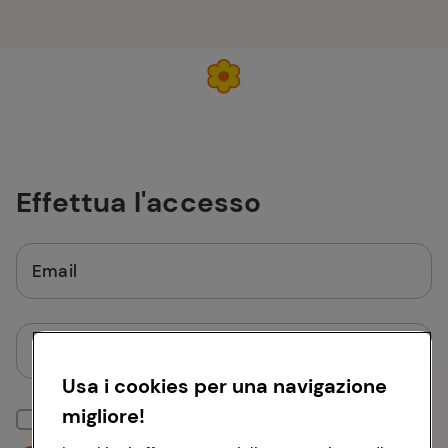
Effettua l'accesso
Email
Password
Usa i cookies per una navigazione
migliore!
Mantieni la sessione attiva