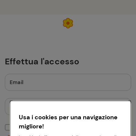
Effettua l'accesso
Email
Password
Usa i cookies per una navigazione
migliore!
Mantieni la sessione attiva