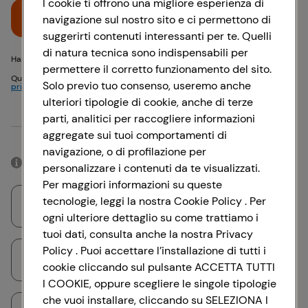
I cookie ti offrono una migliore esperienza di
Accedi
navigazione sul nostro sito e ci permettono di
suggerirti contenuti interessanti per te. Quelli
di natura tecnica sono indispensabili per
Hai problemi di accesso? {{recover-pwd}} o {{recover-email}}
permettere il corretto funzionamento del sito.
Questo sito è protetto da reCAPTCHA e si applicano
Politica sulla
Solo previo tuo consenso, useremo anche
privacy
e
Termini di servizio
Google
ulteriori tipologie di cookie, anche di terze
parti, analitici per raccogliere informazioni
Oppure
aggregate sui tuoi comportamenti di
navigazione, o di profilazione per
Accedendo con il tuo account social, rimarrai connesso per 12 ore.
personalizzare i contenuti da te visualizzati.
Per maggiori informazioni su queste
tecnologie, leggi la nostra Cookie Policy . Per
Accedi con Google
ogni ulteriore dettaglio su come trattiamo i
tuoi dati, consulta anche la nostra Privacy
Policy . Puoi accettare l’installazione di tutti i
Accedi con Facebook
cookie cliccando sul pulsante ACCETTA TUTTI
I COOKIE, oppure scegliere le singole tipologie
che vuoi installare, cliccando su SELEZIONA I