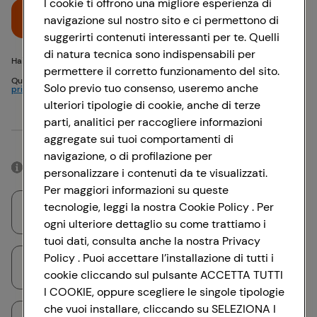
I cookie ti offrono una migliore esperienza di
Accedi
navigazione sul nostro sito e ci permettono di
suggerirti contenuti interessanti per te. Quelli
di natura tecnica sono indispensabili per
Hai problemi di accesso? {{recover-pwd}} o {{recover-email}}
permettere il corretto funzionamento del sito.
Questo sito è protetto da reCAPTCHA e si applicano
Politica sulla
Solo previo tuo consenso, useremo anche
privacy
e
Termini di servizio
Google
ulteriori tipologie di cookie, anche di terze
parti, analitici per raccogliere informazioni
Oppure
aggregate sui tuoi comportamenti di
navigazione, o di profilazione per
Accedendo con il tuo account social, rimarrai connesso per 12 ore.
personalizzare i contenuti da te visualizzati.
Per maggiori informazioni su queste
tecnologie, leggi la nostra Cookie Policy . Per
Accedi con Google
ogni ulteriore dettaglio su come trattiamo i
tuoi dati, consulta anche la nostra Privacy
Policy . Puoi accettare l’installazione di tutti i
Accedi con Facebook
cookie cliccando sul pulsante ACCETTA TUTTI
I COOKIE, oppure scegliere le singole tipologie
che vuoi installare, cliccando su SELEZIONA I