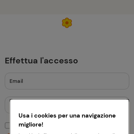
Effettua l'accesso
Email
Password
Usa i cookies per una navigazione
migliore!
Mantieni la sessione attiva