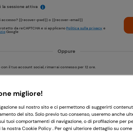
 la sessione attiva
i accesso? {{recover-pwd}} o {{recover-email}}
protetto da reCAPTCHA e si applicano
Politica sulla privacy
e
izio
Google
Oppure
on il tuo account social, rimarrai connesso per 12 ore.
Accedi con Google
one migliore!
igazione sul nostro sito e ci permettono di suggerirti contenut
Accedi con Facebook
amento del sito. Solo previo tuo consenso, useremo anche ulteri
ui tuoi comportamenti di navigazione, o di profilazione per per
la nostra Cookie Policy . Per ogni ulteriore dettaglio su come 