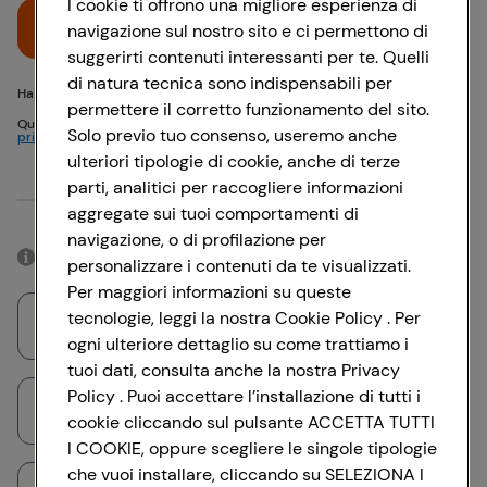
I cookie ti offrono una migliore esperienza di
Accedi
navigazione sul nostro sito e ci permettono di
suggerirti contenuti interessanti per te. Quelli
di natura tecnica sono indispensabili per
Hai problemi di accesso? {{recover-pwd}} o {{recover-email}}
permettere il corretto funzionamento del sito.
Questo sito è protetto da reCAPTCHA e si applicano
Politica sulla
Solo previo tuo consenso, useremo anche
privacy
e
Termini di servizio
Google
ulteriori tipologie di cookie, anche di terze
parti, analitici per raccogliere informazioni
Oppure
aggregate sui tuoi comportamenti di
navigazione, o di profilazione per
Accedendo con il tuo account social, rimarrai connesso per 12 ore.
personalizzare i contenuti da te visualizzati.
Per maggiori informazioni su queste
tecnologie, leggi la nostra Cookie Policy . Per
Accedi con Google
ogni ulteriore dettaglio su come trattiamo i
tuoi dati, consulta anche la nostra Privacy
Policy . Puoi accettare l’installazione di tutti i
Accedi con Facebook
cookie cliccando sul pulsante ACCETTA TUTTI
I COOKIE, oppure scegliere le singole tipologie
che vuoi installare, cliccando su SELEZIONA I