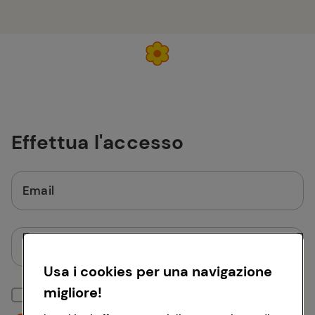
Effettua l'accesso
Email
Password
Usa i cookies per una navigazione
migliore!
Mantieni la sessione attiva