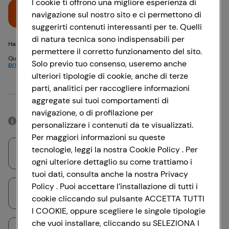
I cookie ti offrono una migliore esperienza di
Accedi
navigazione sul nostro sito e ci permettono di
suggerirti contenuti interessanti per te. Quelli
di natura tecnica sono indispensabili per
Hai problemi di accesso? {{recover-pwd}} o {{recover-email}}
permettere il corretto funzionamento del sito.
Questo sito è protetto da reCAPTCHA e si applicano
Politica sulla
Solo previo tuo consenso, useremo anche
privacy
e
Termini di servizio
Google
ulteriori tipologie di cookie, anche di terze
parti, analitici per raccogliere informazioni
Oppure
aggregate sui tuoi comportamenti di
navigazione, o di profilazione per
Accedendo con il tuo account social, rimarrai connesso per 12 ore.
personalizzare i contenuti da te visualizzati.
Per maggiori informazioni su queste
tecnologie, leggi la nostra Cookie Policy . Per
Accedi con Google
ogni ulteriore dettaglio su come trattiamo i
tuoi dati, consulta anche la nostra Privacy
Policy . Puoi accettare l’installazione di tutti i
Accedi con Facebook
cookie cliccando sul pulsante ACCETTA TUTTI
I COOKIE, oppure scegliere le singole tipologie
che vuoi installare, cliccando su SELEZIONA I