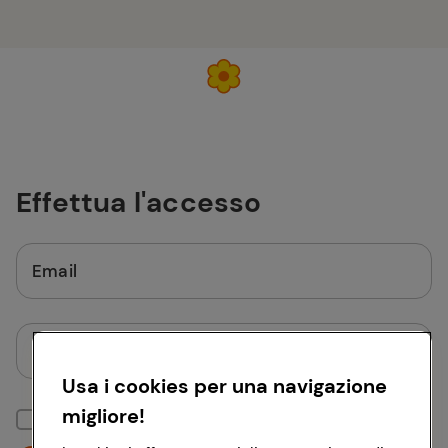
Effettua l'accesso
Email
Password
Usa i cookies per una navigazione
migliore!
Mantieni la sessione attiva