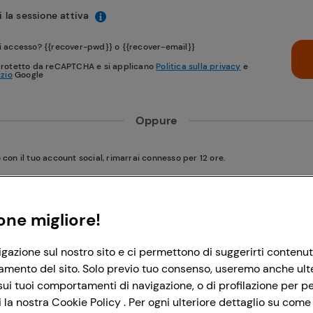
 la sessione attiva
i accesso? {{recover-pwd}} o {{recover-email}}
protetto da reCAPTCHA e si applicano
Politica sulla privacy
e
izio
Google
Oppure
on il tuo account social, rimarrai connesso per 12 ore.
Accedi con Google
one migliore!
igazione sul nostro sito e ci permettono di suggerirti contenut
Accedi con Facebook
amento del sito. Solo previo tuo consenso, useremo anche ulteri
ui tuoi comportamenti di navigazione, o di profilazione per per
la nostra Cookie Policy . Per ogni ulteriore dettaglio su come 