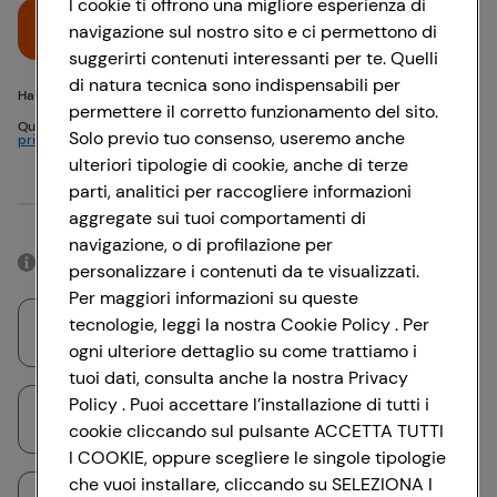
I cookie ti offrono una migliore esperienza di
Accedi
navigazione sul nostro sito e ci permettono di
suggerirti contenuti interessanti per te. Quelli
di natura tecnica sono indispensabili per
Hai problemi di accesso? {{recover-pwd}} o {{recover-email}}
permettere il corretto funzionamento del sito.
Questo sito è protetto da reCAPTCHA e si applicano
Politica sulla
Solo previo tuo consenso, useremo anche
privacy
e
Termini di servizio
Google
ulteriori tipologie di cookie, anche di terze
parti, analitici per raccogliere informazioni
Oppure
aggregate sui tuoi comportamenti di
navigazione, o di profilazione per
Accedendo con il tuo account social, rimarrai connesso per 12 ore.
personalizzare i contenuti da te visualizzati.
Per maggiori informazioni su queste
tecnologie, leggi la nostra Cookie Policy . Per
Accedi con Google
ogni ulteriore dettaglio su come trattiamo i
tuoi dati, consulta anche la nostra Privacy
Policy . Puoi accettare l’installazione di tutti i
Accedi con Facebook
cookie cliccando sul pulsante ACCETTA TUTTI
I COOKIE, oppure scegliere le singole tipologie
che vuoi installare, cliccando su SELEZIONA I