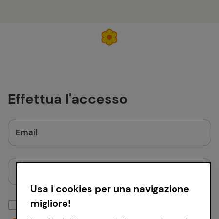
Effettua l'accesso
Email
Password
Usa i cookies per una navigazione
migliore!
Mantieni la sessione attiva