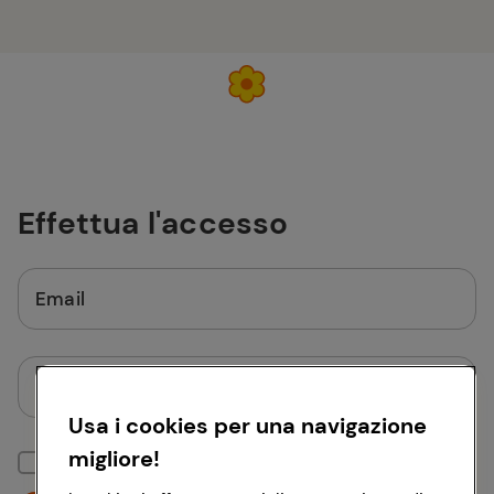
Effettua l'accesso
Email
Password
Usa i cookies per una navigazione
migliore!
Mantieni la sessione attiva