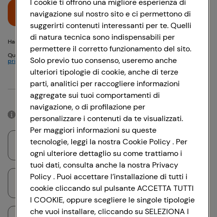
I cookie ti offrono una migliore esperienza di
Accedi
navigazione sul nostro sito e ci permettono di
suggerirti contenuti interessanti per te. Quelli
di natura tecnica sono indispensabili per
Hai problemi di accesso? {{recover-pwd}} o {{recover-email}}
permettere il corretto funzionamento del sito.
Questo sito è protetto da reCAPTCHA e si applicano
Politica sulla
Solo previo tuo consenso, useremo anche
privacy
e
Termini di servizio
Google
ulteriori tipologie di cookie, anche di terze
parti, analitici per raccogliere informazioni
Oppure
aggregate sui tuoi comportamenti di
navigazione, o di profilazione per
Accedendo con il tuo account social, rimarrai connesso per 12 ore.
personalizzare i contenuti da te visualizzati.
Per maggiori informazioni su queste
tecnologie, leggi la nostra Cookie Policy . Per
Accedi con Google
ogni ulteriore dettaglio su come trattiamo i
tuoi dati, consulta anche la nostra Privacy
Policy . Puoi accettare l’installazione di tutti i
Accedi con Facebook
cookie cliccando sul pulsante ACCETTA TUTTI
I COOKIE, oppure scegliere le singole tipologie
che vuoi installare, cliccando su SELEZIONA I