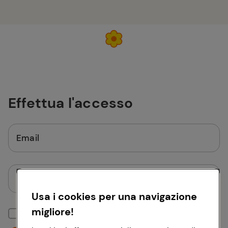
Effettua l'accesso
Email
Password
Usa i cookies per una navigazione
migliore!
Mantieni la sessione attiva