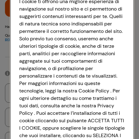
I cookie ti offrono una migliore esperienza di
Accedi
navigazione sul nostro sito e ci permettono di
suggerirti contenuti interessanti per te. Quelli
di natura tecnica sono indispensabili per
Hai problemi di accesso? {{recover-pwd}} o {{recover-email}}
permettere il corretto funzionamento del sito.
Questo sito è protetto da reCAPTCHA e si applicano
Politica sulla
Solo previo tuo consenso, useremo anche
privacy
e
Termini di servizio
Google
ulteriori tipologie di cookie, anche di terze
parti, analitici per raccogliere informazioni
Oppure
aggregate sui tuoi comportamenti di
navigazione, o di profilazione per
Accedendo con il tuo account social, rimarrai connesso per 12 ore.
personalizzare i contenuti da te visualizzati.
Per maggiori informazioni su queste
tecnologie, leggi la nostra Cookie Policy . Per
Accedi con Google
ogni ulteriore dettaglio su come trattiamo i
tuoi dati, consulta anche la nostra Privacy
Policy . Puoi accettare l’installazione di tutti i
Accedi con Facebook
cookie cliccando sul pulsante ACCETTA TUTTI
I COOKIE, oppure scegliere le singole tipologie
che vuoi installare, cliccando su SELEZIONA I