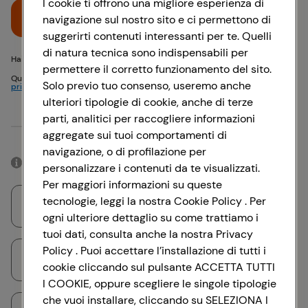
I cookie ti offrono una migliore esperienza di
Accedi
navigazione sul nostro sito e ci permettono di
suggerirti contenuti interessanti per te. Quelli
di natura tecnica sono indispensabili per
Hai problemi di accesso? {{recover-pwd}} o {{recover-email}}
permettere il corretto funzionamento del sito.
Questo sito è protetto da reCAPTCHA e si applicano
Politica sulla
Solo previo tuo consenso, useremo anche
privacy
e
Termini di servizio
Google
ulteriori tipologie di cookie, anche di terze
parti, analitici per raccogliere informazioni
Oppure
aggregate sui tuoi comportamenti di
navigazione, o di profilazione per
Accedendo con il tuo account social, rimarrai connesso per 12 ore.
personalizzare i contenuti da te visualizzati.
Per maggiori informazioni su queste
tecnologie, leggi la nostra Cookie Policy . Per
Accedi con Google
ogni ulteriore dettaglio su come trattiamo i
tuoi dati, consulta anche la nostra Privacy
Policy . Puoi accettare l’installazione di tutti i
Accedi con Facebook
cookie cliccando sul pulsante ACCETTA TUTTI
I COOKIE, oppure scegliere le singole tipologie
che vuoi installare, cliccando su SELEZIONA I