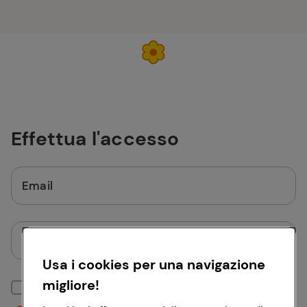
Effettua l'accesso
Email
Password
Usa i cookies per una navigazione
migliore!
Mantieni la sessione attiva