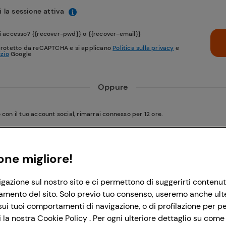
 la sessione attiva
i accesso? {{recover-pwd}} o {{recover-email}}
protetto da reCAPTCHA e si applicano
Politica sulla privacy
e
izio
Google
Oppure
on il tuo account social, rimarrai connesso per 12 ore.
Accedi con Google
one migliore!
igazione sul nostro sito e ci permettono di suggerirti contenut
Accedi con Facebook
amento del sito. Solo previo tuo consenso, useremo anche ulteri
ui tuoi comportamenti di navigazione, o di profilazione per per
la nostra Cookie Policy . Per ogni ulteriore dettaglio su come 