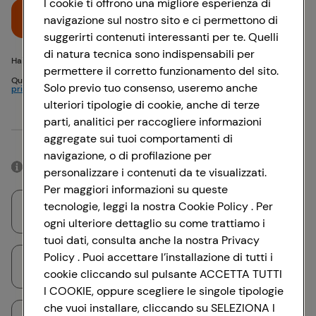
I cookie ti offrono una migliore esperienza di
Accedi
navigazione sul nostro sito e ci permettono di
suggerirti contenuti interessanti per te. Quelli
di natura tecnica sono indispensabili per
Hai problemi di accesso? {{recover-pwd}} o {{recover-email}}
permettere il corretto funzionamento del sito.
Questo sito è protetto da reCAPTCHA e si applicano
Politica sulla
Solo previo tuo consenso, useremo anche
privacy
e
Termini di servizio
Google
ulteriori tipologie di cookie, anche di terze
parti, analitici per raccogliere informazioni
Oppure
aggregate sui tuoi comportamenti di
navigazione, o di profilazione per
Accedendo con il tuo account social, rimarrai connesso per 12 ore.
personalizzare i contenuti da te visualizzati.
Per maggiori informazioni su queste
tecnologie, leggi la nostra Cookie Policy . Per
Accedi con Google
ogni ulteriore dettaglio su come trattiamo i
tuoi dati, consulta anche la nostra Privacy
Policy . Puoi accettare l’installazione di tutti i
Accedi con Facebook
cookie cliccando sul pulsante ACCETTA TUTTI
I COOKIE, oppure scegliere le singole tipologie
che vuoi installare, cliccando su SELEZIONA I