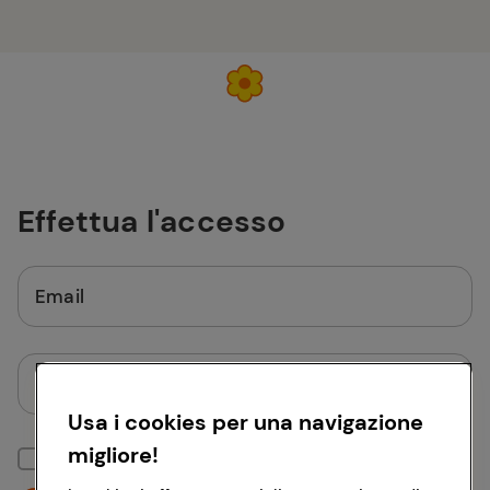
Effettua l'accesso
Email
Password
Usa i cookies per una navigazione
migliore!
Mantieni la sessione attiva