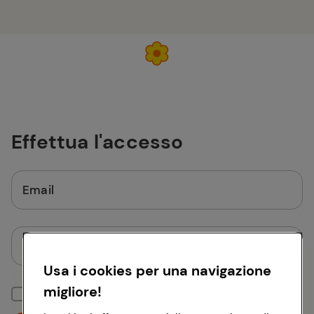
Effettua l'accesso
Email
Password
Usa i cookies per una navigazione
migliore!
Mantieni la sessione attiva