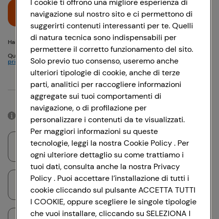
I cookie ti offrono una migliore esperienza di
Accedi
navigazione sul nostro sito e ci permettono di
suggerirti contenuti interessanti per te. Quelli
di natura tecnica sono indispensabili per
Hai problemi di accesso? {{recover-pwd}} o {{recover-email}}
permettere il corretto funzionamento del sito.
Questo sito è protetto da reCAPTCHA e si applicano
Politica sulla
Solo previo tuo consenso, useremo anche
privacy
e
Termini di servizio
Google
ulteriori tipologie di cookie, anche di terze
parti, analitici per raccogliere informazioni
Oppure
aggregate sui tuoi comportamenti di
navigazione, o di profilazione per
Accedendo con il tuo account social, rimarrai connesso per 12 ore.
personalizzare i contenuti da te visualizzati.
Per maggiori informazioni su queste
tecnologie, leggi la nostra Cookie Policy . Per
Accedi con Google
ogni ulteriore dettaglio su come trattiamo i
tuoi dati, consulta anche la nostra Privacy
Policy . Puoi accettare l’installazione di tutti i
Accedi con Facebook
cookie cliccando sul pulsante ACCETTA TUTTI
I COOKIE, oppure scegliere le singole tipologie
che vuoi installare, cliccando su SELEZIONA I