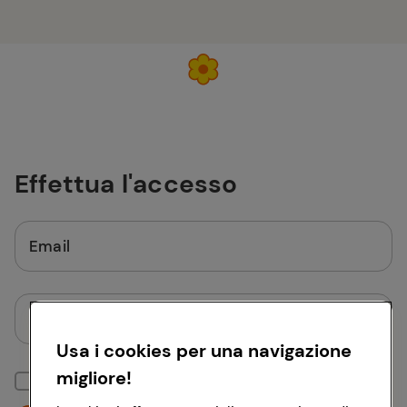
Effettua l'accesso
Email
Password
Usa i cookies per una navigazione
migliore!
Mantieni la sessione attiva