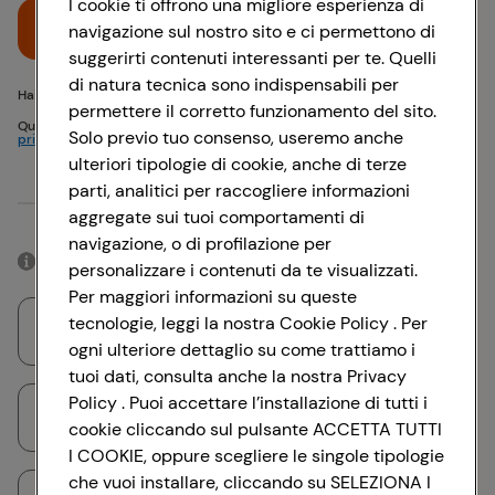
I cookie ti offrono una migliore esperienza di
Accedi
navigazione sul nostro sito e ci permettono di
suggerirti contenuti interessanti per te. Quelli
di natura tecnica sono indispensabili per
Hai problemi di accesso? {{recover-pwd}} o {{recover-email}}
permettere il corretto funzionamento del sito.
Questo sito è protetto da reCAPTCHA e si applicano
Politica sulla
Solo previo tuo consenso, useremo anche
privacy
e
Termini di servizio
Google
ulteriori tipologie di cookie, anche di terze
parti, analitici per raccogliere informazioni
Oppure
aggregate sui tuoi comportamenti di
navigazione, o di profilazione per
Accedendo con il tuo account social, rimarrai connesso per 12 ore.
personalizzare i contenuti da te visualizzati.
Per maggiori informazioni su queste
tecnologie, leggi la nostra Cookie Policy . Per
Accedi con Google
ogni ulteriore dettaglio su come trattiamo i
tuoi dati, consulta anche la nostra Privacy
Policy . Puoi accettare l’installazione di tutti i
Accedi con Facebook
cookie cliccando sul pulsante ACCETTA TUTTI
I COOKIE, oppure scegliere le singole tipologie
che vuoi installare, cliccando su SELEZIONA I