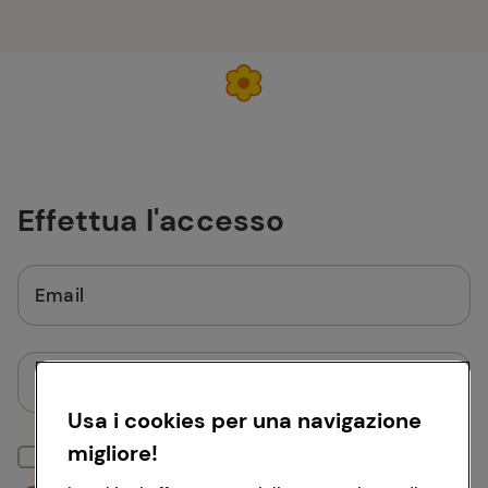
Effettua l'accesso
Email
Password
Usa i cookies per una navigazione
migliore!
Mantieni la sessione attiva