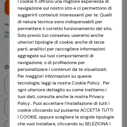
I cookie ti offrono una migliore esperienza di
Accedi
navigazione sul nostro sito e ci permettono di
suggerirti contenuti interessanti per te. Quelli
di natura tecnica sono indispensabili per
Hai problemi di accesso? {{recover-pwd}} o {{recover-email}}
permettere il corretto funzionamento del sito.
Questo sito è protetto da reCAPTCHA e si applicano
Politica sulla
Solo previo tuo consenso, useremo anche
privacy
e
Termini di servizio
Google
ulteriori tipologie di cookie, anche di terze
parti, analitici per raccogliere informazioni
Oppure
aggregate sui tuoi comportamenti di
navigazione, o di profilazione per
Accedendo con il tuo account social, rimarrai connesso per 12 ore.
personalizzare i contenuti da te visualizzati.
Per maggiori informazioni su queste
tecnologie, leggi la nostra Cookie Policy . Per
Accedi con Google
ogni ulteriore dettaglio su come trattiamo i
tuoi dati, consulta anche la nostra Privacy
Policy . Puoi accettare l’installazione di tutti i
Accedi con Facebook
cookie cliccando sul pulsante ACCETTA TUTTI
I COOKIE, oppure scegliere le singole tipologie
che vuoi installare, cliccando su SELEZIONA I