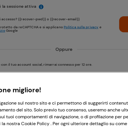
 la sessione attiva
i accesso? {{recover-pwd}} o {{recover-email}}
protetto da reCAPTCHA e si applicano
Politica sulla privacy
e
izio
Google
Oppure
on il tuo account social, rimarrai connesso per 12 ore.
Accedi con Google
one migliore!
igazione sul nostro sito e ci permettono di suggerirti contenut
Accedi con Facebook
amento del sito. Solo previo tuo consenso, useremo anche ulteri
ui tuoi comportamenti di navigazione, o di profilazione per per
la nostra Cookie Policy . Per ogni ulteriore dettaglio su come 