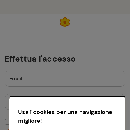
Effettua l'accesso
Email
Password
Usa i cookies per una navigazione
migliore!
Mantieni la sessione attiva