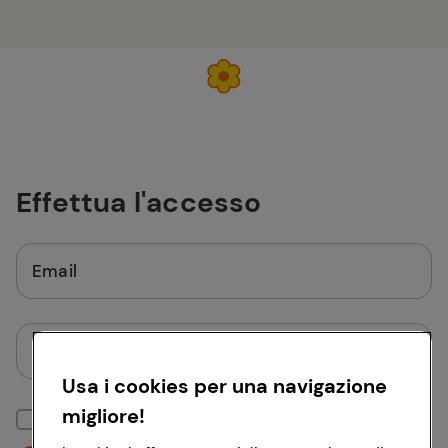
Effettua l'accesso
Email
Password
Usa i cookies per una navigazione
migliore!
Mantieni la sessione attiva