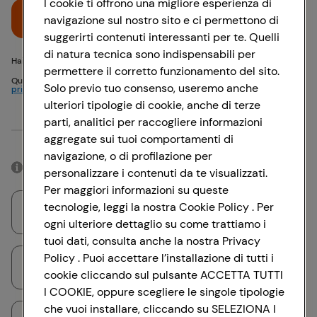
I cookie ti offrono una migliore esperienza di
Accedi
navigazione sul nostro sito e ci permettono di
suggerirti contenuti interessanti per te. Quelli
di natura tecnica sono indispensabili per
Hai problemi di accesso? {{recover-pwd}} o {{recover-email}}
permettere il corretto funzionamento del sito.
Questo sito è protetto da reCAPTCHA e si applicano
Politica sulla
Solo previo tuo consenso, useremo anche
privacy
e
Termini di servizio
Google
ulteriori tipologie di cookie, anche di terze
parti, analitici per raccogliere informazioni
Oppure
aggregate sui tuoi comportamenti di
navigazione, o di profilazione per
Accedendo con il tuo account social, rimarrai connesso per 12 ore.
personalizzare i contenuti da te visualizzati.
Per maggiori informazioni su queste
tecnologie, leggi la nostra Cookie Policy . Per
Accedi con Google
ogni ulteriore dettaglio su come trattiamo i
tuoi dati, consulta anche la nostra Privacy
Policy . Puoi accettare l’installazione di tutti i
Accedi con Facebook
cookie cliccando sul pulsante ACCETTA TUTTI
I COOKIE, oppure scegliere le singole tipologie
che vuoi installare, cliccando su SELEZIONA I