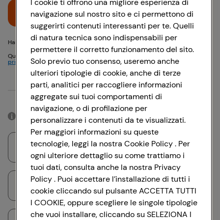
I cookie ti offrono una migliore esperienza di
Accedi
navigazione sul nostro sito e ci permettono di
suggerirti contenuti interessanti per te. Quelli
di natura tecnica sono indispensabili per
Hai problemi di accesso? {{recover-pwd}} o {{recover-email}}
permettere il corretto funzionamento del sito.
Questo sito è protetto da reCAPTCHA e si applicano
Politica sulla
Solo previo tuo consenso, useremo anche
privacy
e
Termini di servizio
Google
ulteriori tipologie di cookie, anche di terze
parti, analitici per raccogliere informazioni
Oppure
aggregate sui tuoi comportamenti di
navigazione, o di profilazione per
Accedendo con il tuo account social, rimarrai connesso per 12 ore.
personalizzare i contenuti da te visualizzati.
Per maggiori informazioni su queste
tecnologie, leggi la nostra Cookie Policy . Per
Accedi con Google
ogni ulteriore dettaglio su come trattiamo i
tuoi dati, consulta anche la nostra Privacy
Policy . Puoi accettare l’installazione di tutti i
Accedi con Facebook
cookie cliccando sul pulsante ACCETTA TUTTI
I COOKIE, oppure scegliere le singole tipologie
che vuoi installare, cliccando su SELEZIONA I