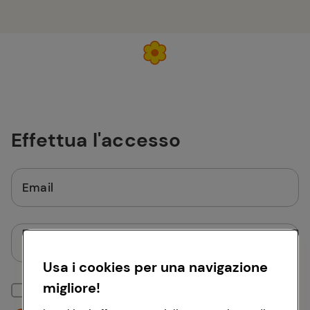
Effettua l'accesso
Email
Password
Usa i cookies per una navigazione
migliore!
Mantieni la sessione attiva