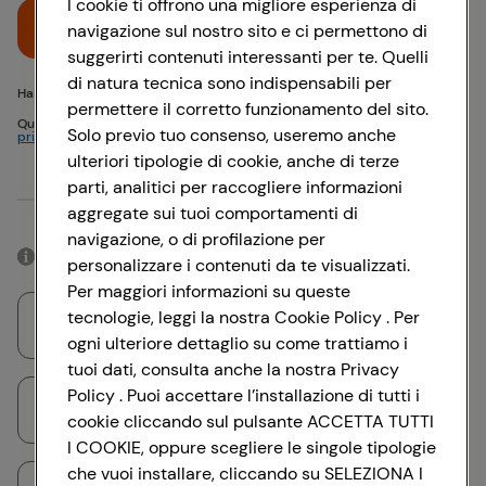
I cookie ti offrono una migliore esperienza di
Accedi
navigazione sul nostro sito e ci permettono di
suggerirti contenuti interessanti per te. Quelli
di natura tecnica sono indispensabili per
Hai problemi di accesso? {{recover-pwd}} o {{recover-email}}
permettere il corretto funzionamento del sito.
Questo sito è protetto da reCAPTCHA e si applicano
Politica sulla
Solo previo tuo consenso, useremo anche
privacy
e
Termini di servizio
Google
ulteriori tipologie di cookie, anche di terze
parti, analitici per raccogliere informazioni
Oppure
aggregate sui tuoi comportamenti di
navigazione, o di profilazione per
Accedendo con il tuo account social, rimarrai connesso per 12 ore.
personalizzare i contenuti da te visualizzati.
Per maggiori informazioni su queste
tecnologie, leggi la nostra Cookie Policy . Per
Accedi con Google
ogni ulteriore dettaglio su come trattiamo i
tuoi dati, consulta anche la nostra Privacy
Policy . Puoi accettare l’installazione di tutti i
Accedi con Facebook
cookie cliccando sul pulsante ACCETTA TUTTI
I COOKIE, oppure scegliere le singole tipologie
che vuoi installare, cliccando su SELEZIONA I