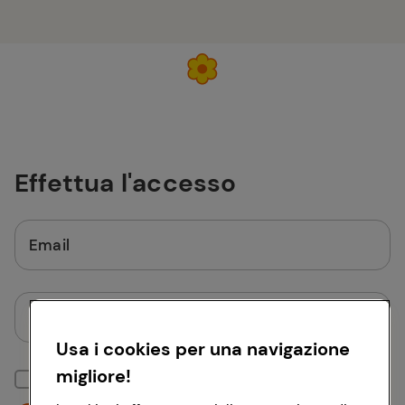
Effettua l'accesso
Email
Password
Usa i cookies per una navigazione
migliore!
Mantieni la sessione attiva